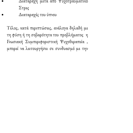
Διαταραχή μετά από Ψυχοτραυματικό
Στρες
Διαταραχές του ύπνου
Τέλος, κατά περιπτώσεις, ανάλογα δηλαδή με
τη φύση ή τη σοβαρότητα του προβλήματος η
Γνωσιακή Συμπεριφοριστική Ψυχοθεραπεία ,
μπορεί να λειτουργήσει σε συνδυασμό με την
φαρμακευτική αγωγή που σας έχει
συνταγογραφηθεί σε συνεργασία με ψυχίατρο.
Επικοινωνία
valiamarkolefa@gmail.com
+30 697 824